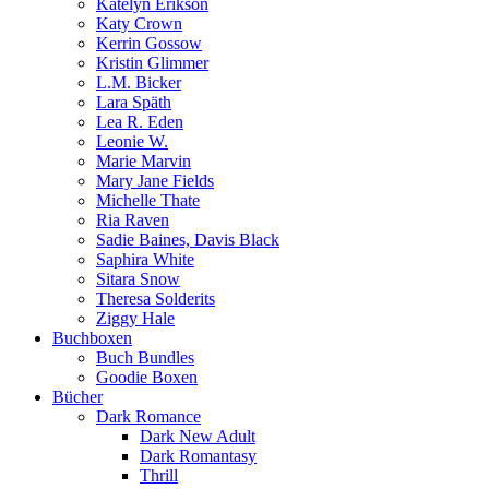
Katelyn Erikson
Katy Crown
Kerrin Gossow
Kristin Glimmer
L.M. Bicker
Lara Späth
Lea R. Eden
Leonie W.
Marie Marvin
Mary Jane Fields
Michelle Thate
Ria Raven
Sadie Baines, Davis Black
Saphira White
Sitara Snow
Theresa Solderits
Ziggy Hale
Buchboxen
Buch Bundles
Goodie Boxen
Bücher
Dark Romance
Dark New Adult
Dark Romantasy
Thrill