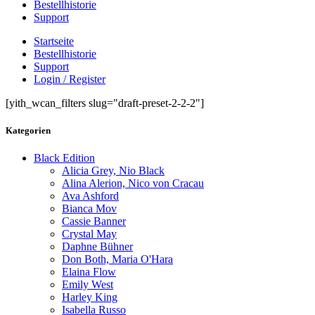
Bestellhistorie
Support
Startseite
Bestellhistorie
Support
Login / Register
[yith_wcan_filters slug="draft-preset-2-2-2"]
Kategorien
Black Edition
Alicia Grey, Nio Black
Alina Alerion, Nico von Cracau
Ava Ashford
Bianca Mov
Cassie Banner
Crystal May
Daphne Bühner
Don Both, Maria O'Hara
Elaina Flow
Emily West
Harley King
Isabella Russo