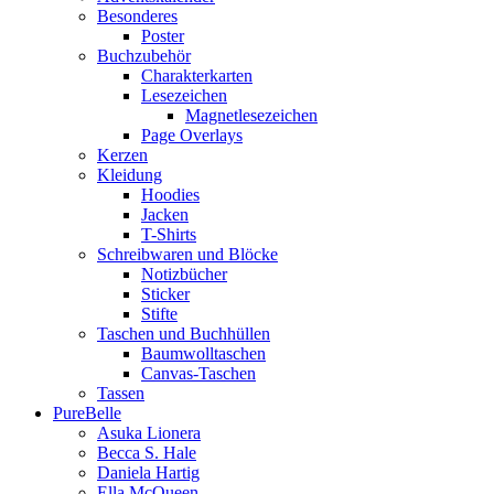
Besonderes
Poster
Buchzubehör
Charakterkarten
Lesezeichen
Magnetlesezeichen
Page Overlays
Kerzen
Kleidung
Hoodies
Jacken
T-Shirts
Schreibwaren und Blöcke
Notizbücher
Sticker
Stifte
Taschen und Buchhüllen
Baumwolltaschen
Canvas-Taschen
Tassen
PureBelle
Asuka Lionera
Becca S. Hale
Daniela Hartig
Ella McQueen