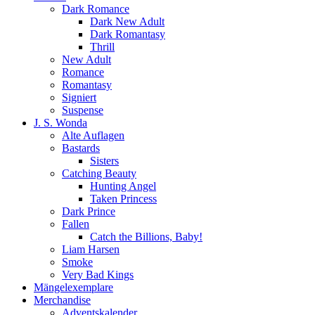
Dark Romance
Dark New Adult
Dark Romantasy
Thrill
New Adult
Romance
Romantasy
Signiert
Suspense
J. S. Wonda
Alte Auflagen
Bastards
Sisters
Catching Beauty
Hunting Angel
Taken Princess
Dark Prince
Fallen
Catch the Billions, Baby!
Liam Harsen
Smoke
Very Bad Kings
Mängelexemplare
Merchandise
Adventskalender