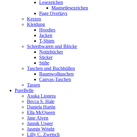
Lesezeichen
Magnetlesezeichen
Page Overlays
Kerzen
Kleidung
Hoodies
Jacken
T-Shirts
Schreibwaren und Blöcke
Notizbücher
Sticker
Stifte
Taschen und Buchhüllen
Baumwolltaschen
Canvas-Taschen
Tassen
PureBelle
Asuka Lionera
Becca S. Hale
Daniela Hartig
Ella McQueen
Jane Aiven
Jannik Unger
Jasmin Wright
Lilly C. Zwetsch