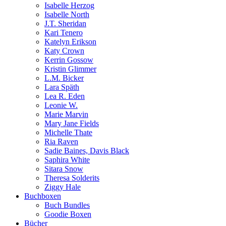
Isabelle Herzog
Isabelle North
J.T. Sheridan
Kari Tenero
Katelyn Erikson
Katy Crown
Kerrin Gossow
Kristin Glimmer
L.M. Bicker
Lara Späth
Lea R. Eden
Leonie W.
Marie Marvin
Mary Jane Fields
Michelle Thate
Ria Raven
Sadie Baines, Davis Black
Saphira White
Sitara Snow
Theresa Solderits
Ziggy Hale
Buchboxen
Buch Bundles
Goodie Boxen
Bücher