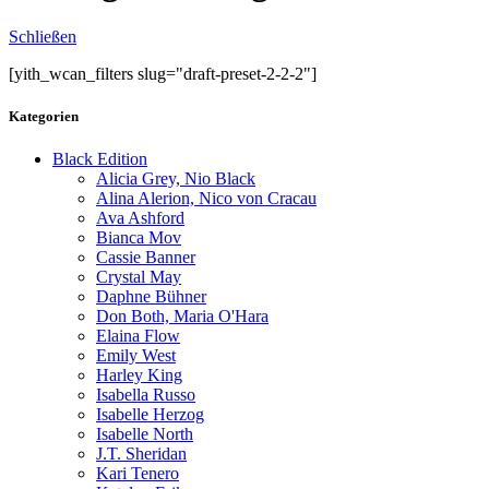
Schließen
[yith_wcan_filters slug="draft-preset-2-2-2"]
Kategorien
Black Edition
Alicia Grey, Nio Black
Alina Alerion, Nico von Cracau
Ava Ashford
Bianca Mov
Cassie Banner
Crystal May
Daphne Bühner
Don Both, Maria O'Hara
Elaina Flow
Emily West
Harley King
Isabella Russo
Isabelle Herzog
Isabelle North
J.T. Sheridan
Kari Tenero