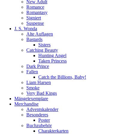
New Adult
Romance
Romantasy
Signiert
Suspense
J. S. Wonda
Alte Auflagen
Bastards
Sisters
Catching Beauty
Hunting Angel
Taken Princess
Dark Prince
Fallen
Catch the Billions, Baby!
Liam Harsen
Smoke
Very Bad Kings
Mängelexemplare
Merchandise
Adventskalender
Besonderes
Poster
Buchzubehör
Charakterkarten