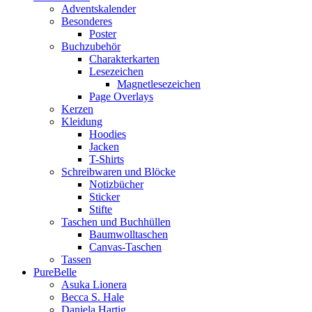
Adventskalender
Besonderes
Poster
Buchzubehör
Charakterkarten
Lesezeichen
Magnetlesezeichen
Page Overlays
Kerzen
Kleidung
Hoodies
Jacken
T-Shirts
Schreibwaren und Blöcke
Notizbücher
Sticker
Stifte
Taschen und Buchhüllen
Baumwolltaschen
Canvas-Taschen
Tassen
PureBelle
Asuka Lionera
Becca S. Hale
Daniela Hartig