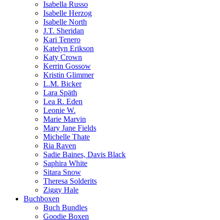
Isabella Russo
Isabelle Herzog
Isabelle North
J.T. Sheridan
Kari Tenero
Katelyn Erikson
Katy Crown
Kerrin Gossow
Kristin Glimmer
L.M. Bicker
Lara Späth
Lea R. Eden
Leonie W.
Marie Marvin
Mary Jane Fields
Michelle Thate
Ria Raven
Sadie Baines, Davis Black
Saphira White
Sitara Snow
Theresa Solderits
Ziggy Hale
Buchboxen
Buch Bundles
Goodie Boxen