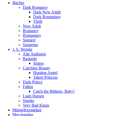
Bücher
Dark Romance
Dark New Adult
Dark Romantasy
Thrill
New Adult
Romance
Romantasy
Signiert
Suspense
J. S. Wonda
Alte Auflagen
Bastards
Sisters
Catching Beauty
Hunting Angel
Taken Princess
Dark Prince
Fallen
Catch the Billions, Baby!
Liam Harsen
Smoke
Very Bad Kings
Mängelexemplare
Merchandise