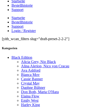
Startseite
Bestellhistorie
Support
Startseite
Bestellhistorie
Support
Login / Register
[yith_wcan_filters slug="draft-preset-2-2-2"]
Kategorien
Black Edition
Alicia Grey, Nio Black
Alina Alerion, Nico von Cracau
Ava Ashford
Bianca Mov
Cassie Banner
Crystal May
Daphne Bühner
Don Both, Maria O'Hara
Elaina Flow
Emily West
Harley King